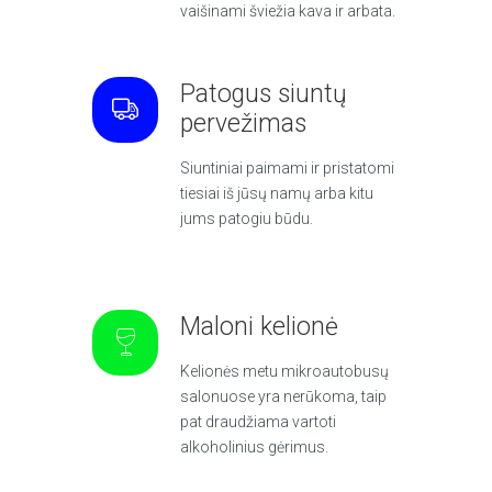
vaišinami šviežia kava ir arbata.
Patogus siuntų
pervežimas
Siuntiniai paimami ir pristatomi
tiesiai iš jūsų namų arba kitu
jums patogiu būdu.
Maloni kelionė
Kelionės metu mikroautobusų
salonuose yra nerūkoma, taip
pat draudžiama vartoti
alkoholinius gėrimus.