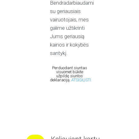
Bendradarbiaudami
su geriausiais
vairuotojais, mes
galime užtikrinti
Jums geriausią
kainos ir kokybės
santykį.
Perduodant siuntas
visuomet būkite
užpildę siuntos
deklaraciją.
ATSISIŲSTI.