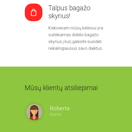
Talpus bagažo
skyrius!
Kiekvienam mūsų keleiviui yra
suteikiamas didelis bagažo
skyrius į kurį galėsite susidėti
reikalingiausius savo daiktus.
Mūsų klientų atsiliepimai
Roberta
Benas
klientė
klientas