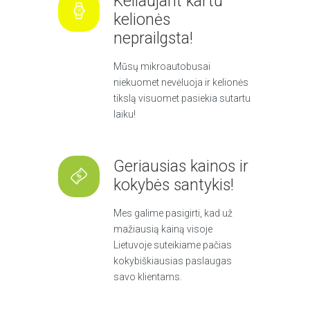
Keliaujant kartu
kelionės
neprailgsta!
Mūsų mikroautobusai
niekuomet nevėluoja ir kelionės
tikslą visuomet pasiekia sutartu
laiku!
Geriausias kainos ir
kokybės santykis!
Mes galime pasigirti, kad už
mažiausią kainą visoje
Lietuvoje suteikiame pačias
kokybiškiausias paslaugas
savo klientams.