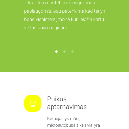
Tikrai likau nustebusi šios įmonės
Prieš keletą mėnesių siunčiau siuntą iš
Likau nust
paslaugomis, esu patenkinta,kad tai yra
Anglijos į Lietuvą savo vaikams ir tikrai
pristatyto
bene vienintelė įmonė kuri leidžia kartu
buvau patenkintas greitu ir kokybišku
broliams!
vežtis savo augintinį.
aptarnavimu!
Puikus
aptarnavimas
Keliaujantys mūsų
mikroautobusais keleiviai yra