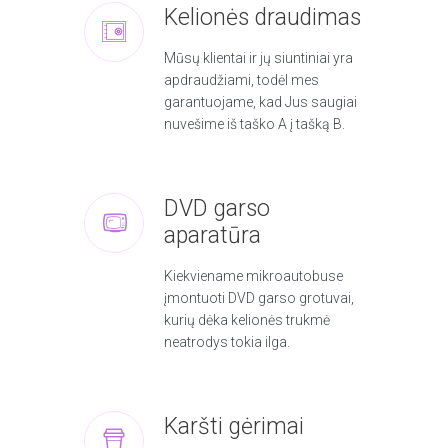
Kelionės draudimas
Mūsų klientai ir jų siuntiniai yra
apdraudžiami, todėl mes
garantuojame, kad Jus saugiai
nuvešime iš taško A į tašką B.
DVD garso
aparatūra
Kiekviename mikroautobuse
įmontuoti DVD garso grotuvai,
kurių dėka kelionės trukmė
neatrodys tokia ilga.
Karšti gėrimai