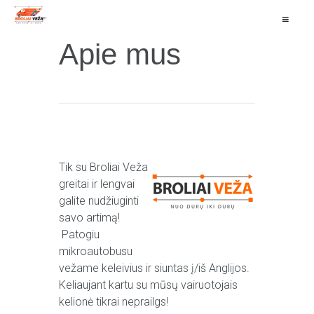
≡
Apie mus
Tik su Broliai Veža
greitai ir lengvai
galite nudžiuginti
savo artimą!
Patogiu
mikroautobusu
vežame keleivius ir siuntas į/iš Anglijos.
Keliaujant kartu su mūsų vairuotojais
kelionė tikrai neprailgs!