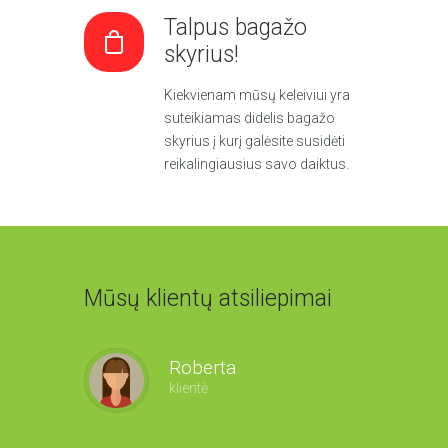
Talpus bagažo
skyrius!
Kiekvienam mūsų keleiviui yra
suteikiamas didelis bagažo
skyrius į kurį galėsite susidėti
reikalingiausius savo daiktus.
Mūsų klientų atsiliepimai
Roberta
Benas
klientė
klientas