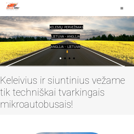
≡
KELEIVIŲ PERVEŽIMAS
LIETUVA - ANGLIJA
ANGLIJA - LIETUVA
Keleivius ir siuntinius vežame
tik techniškai tvarkingais
mikroautobusais!