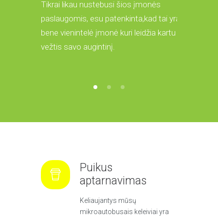
Tikrai likau nustebusi šios įmonės
Prieš keletą mėnesių siunčiau siuntą iš
Likau nust
paslaugomis, esu patenkinta,kad tai yra
Anglijos į Lietuvą savo vaikams ir tikrai
pristatyto
bene vienintelė įmonė kuri leidžia kartu
buvau patenkintas greitu ir kokybišku
broliams!
vežtis savo augintinį.
aptarnavimu!
Puikus
aptarnavimas
Keliaujantys mūsų
mikroautobusais keleiviai yra