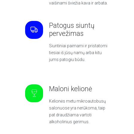
vaišinami šviežia kava ir arbata.
Patogus siuntų
pervežimas
Siuntiniai paimami ir pristatomi
tiesiai iš jūsų namų arba kitu
jums patogiu būdu.
Maloni kelionė
Kelionės metu mikroautobusų
salonuose yra nerūkoma, taip
pat draudžiama vartoti
alkoholinius gėrimus.