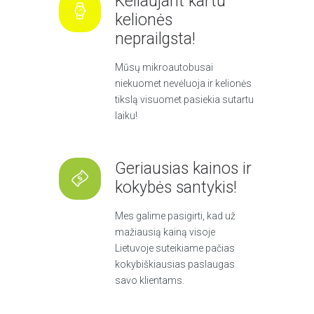
Keliaujant kartu
kelionės
neprailgsta!
Mūsų mikroautobusai
niekuomet nevėluoja ir kelionės
tikslą visuomet pasiekia sutartu
laiku!
Geriausias kainos ir
kokybės santykis!
Mes galime pasigirti, kad už
mažiausią kainą visoje
Lietuvoje suteikiame pačias
kokybiškiausias paslaugas
savo klientams.