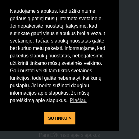
Naudojame slapukus, kad užtikrintume
geriausią patirtį mūsų interneto svetainėje.
Jei nepakeisite nuostatų, laikysime, kad
Tik su Broliai Veža greitai ir
sutinkate gauti visus slapukus broliaiveza.lt
lengvai galite nudžiuginti savo
svetainėje. Tačiau slapukų nuostatas galite
artimą žmogų! Patogiu, erdviu
bet kuriuo metu pakeisti. Informuojame, kad
mikroautobusu vežame
pakeitus slapukų nuostatas, nebegalėsime
keleivius ir siuntas į/iš
užtikrinti tinkamo mūsų svetainės veikimo.
ANGLIJOS. Su mumis kelionė
Gali nustoti veikti tam tikros svetainės
funkcijos, todėl galite nebematyti kai kurių
tikrai neprailgs, nes mūsų
puslapių. Jei norite sužinoti daugiau
mikroautobusai yra pilnai
informacijos apie slapukus, žr. mūsų
paruošti kelionei.
pareiškimą apie slapukus..
Plačiau
Visos teisės saugomos 2015
BroliaiVeza.lt
SUTINKU >
PareiЕЎkimas apie slapukus