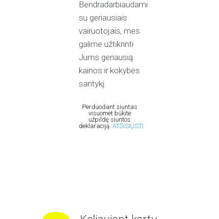
Bendradarbiaudami
su geriausiais
vairuotojais, mes
galime užtikrinti
Jums geriausią
kainos ir kokybės
santykį.
Perduodant siuntas
visuomet būkite
užpildę siuntos
deklaraciją.
ATSISIŲSTI.